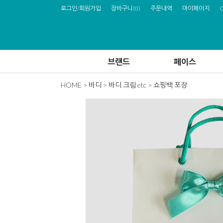
로그인/회원가입
장바구니
(
0
)
주문내역
마이페이지
브랜드
페이스
HOME
>
바디
>
바디 크림 etc
> 쇼핑백 포장