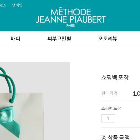
Q&A
멤버쉽
바디
피부고민별
포토리뷰
쇼핑백 포장
1,
판매가격
쇼핑백 포장
총 상품 금액