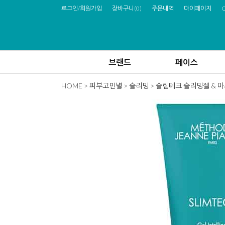
로그인/회원가입
장바구니
(
0
)
주문내역
마이페이지
브랜드
페이스
HOME
>
피부고민별
>
슬리밍
> 슬림테크 슬리밍젤 & 마