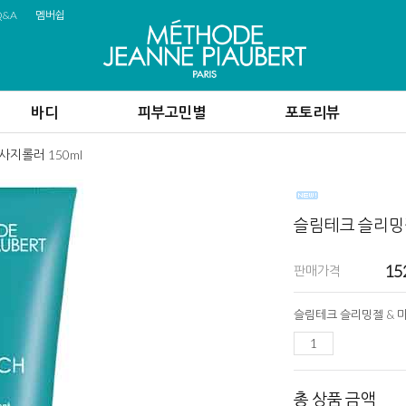
Q&A
멤버쉽
바디
피부고민별
포토리뷰
사지롤러 150ml
슬림테크 슬리밍젤
15
판매가격
총 상품 금액